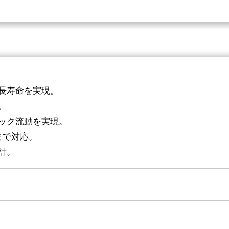
長寿命を実現。
。
ック流動を実現。
mまで対応。
計。